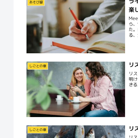
ラ
あそび録
楽
Me
ら、
た。
る、
んな
リ
しごとの章
リス
明け
きる
リ
しごとの章
リス