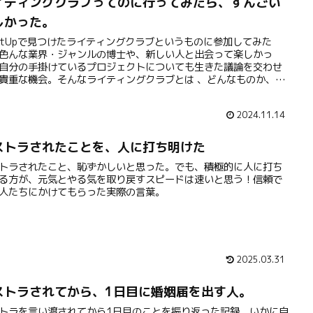
イティングクラブってのに行ってみたら、すんごい
しかった。
etUpで見つけたライティングクラブというものに参加してみた
色んな業界・ジャンルの博士や、新しい人と出会って楽しかっ
自分の手掛けているプロジェクトについても生きた議論を交わせ
貴重な機会。そんなライティングクラブとは 、どんなものか、ど
話をしたかを紹介。
2024.11.14
ストラされたことを、人に打ち明けた
トラされたこと、恥ずかしいと思った。でも、積極的に人に打ち
る方が、元気とやる気を取り戻すスピードは速いと思う！信頼で
人たちにかけてもらった実際の言葉。
2025.03.31
ストラされてから、1日目に婚姻届を出す人。
トラを言い渡されてから1日目のことを振り返った記録。いかに自