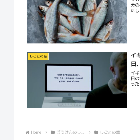
分の
たし
イ
しごとの章
日
イギ
日の
った
Home
ぼうけんのしょ
しごとの章