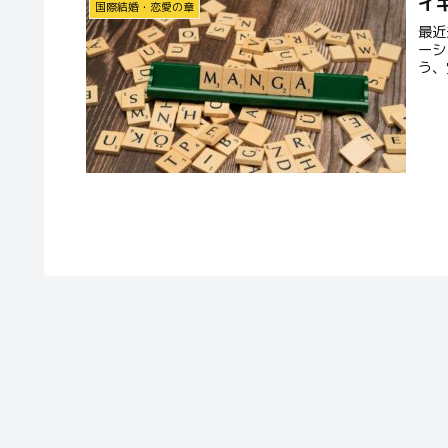
イ
国際結婚・恋愛の章
最近
ーシ
う、